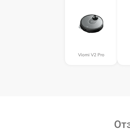
Viomi V2 Pro
От