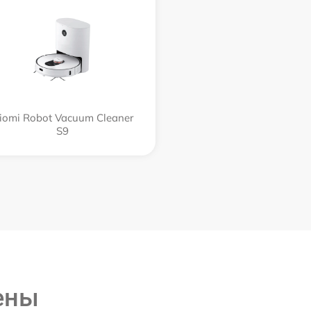
iomi Robot Vacuum Cleaner
S9
ены