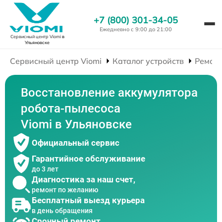
+7 (800) 301-34-05
Ежедневно с 9:00 до 21:00
Сервисный центр Viomi
в
Ульяновске
Сервисный центр Viomi
Каталог устройств
Ремонт
Восстановление аккумулятора
робота-пылесоса
Viomi в Ульяновске
Официальный сервис
Гарантийное обслуживание
до 3 лет
Диагностика за наш счет,
ремонт по желанию
Бесплатный выезд курьера
в день обращения
Срочный ремонт