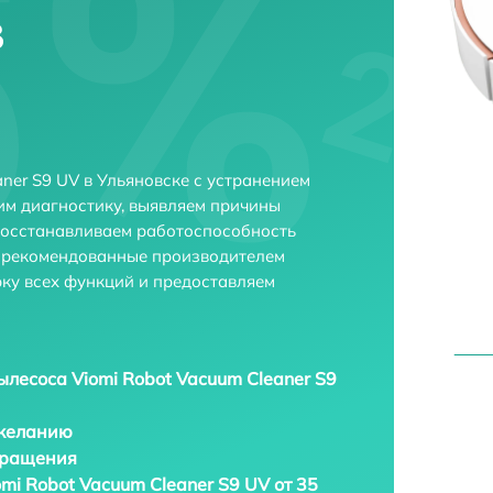
в
ner S9 UV в Ульяновске с устранением
м диагностику, выявляем причины
восстанавливаем работоспособность
и рекомендованные производителем
рку всех функций и предоставляем
ылесоса Viomi Robot Vacuum Cleaner S9
 желанию
бращения
mi Robot Vacuum Cleaner S9 UV от 35